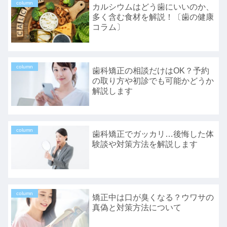
column
カルシウムはどう歯にいいのか、
多く含む食材を解説！〔歯の健康
コラム〕
column
歯科矯正の相談だけはOK？予約
の取り方や初診でも可能かどうか
解説します
column
歯科矯正でガッカリ…後悔した体
験談や対策方法を解説します
column
矯正中は口が臭くなる？ウワサの
真偽と対策方法について