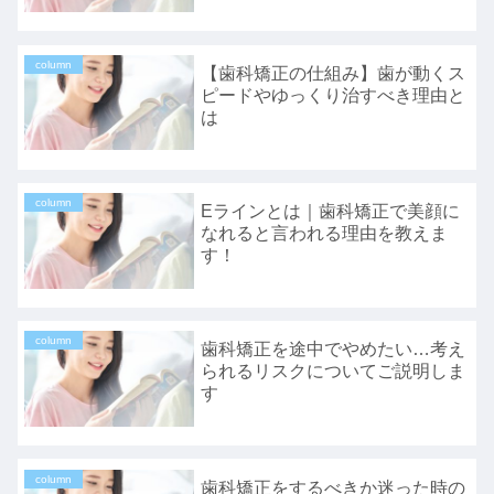
column
【歯科矯正の仕組み】歯が動くス
ピードやゆっくり治すべき理由と
は
column
Eラインとは｜歯科矯正で美顔に
なれると言われる理由を教えま
す！
column
歯科矯正を途中でやめたい…考え
られるリスクについてご説明しま
す
column
歯科矯正をするべきか迷った時の