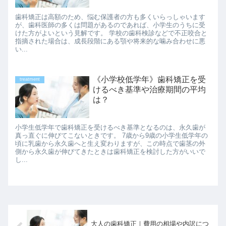
歯科矯正は高額のため、悩む保護者の方も多くいらっしゃいます
が、歯科医師の多くは問題があるのであれば、小学生のうちに受
けた方がよいという見解です。 学校の歯科検診などで不正咬合と
指摘された場合は、成長段階にある顎や将来的な噛み合わせに悪
い...
《小学校低学年》歯科矯正を受
treatment
けるべき基準や治療期間の平均
は？
小学生低学年で歯科矯正を受けるべき基準となるのは、永久歯が
真っ直ぐに伸びてこないときです。 7歳から9歳の小学生低学年の
頃に乳歯から永久歯へと生え変わりますが、この時点で歯茎の外
側から永久歯が伸びてきたときは歯科矯正を検討した方がいいで
し...
大人の歯科矯正｜費用の相場や内訳につ