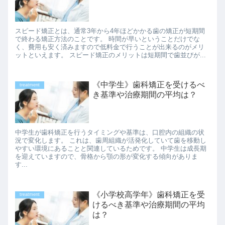
スピード矯正とは、通常3年から4年ほどかかる歯の矯正が短期間
で終わる矯正方法のことです。 時間が早いということだけでな
く、費用も安く済みますので低料金で行うことが出来るのがメリ
ットといえます。 スピード矯正のメリットは短期間で歯並びが...
《中学生》歯科矯正を受けるべ
treatment
き基準や治療期間の平均は？
中学生が歯科矯正を行うタイミングや基準は、口腔内の組織の状
況で変化します。 これは、歯周組織が活発化していて歯を移動し
やすい環境にあることと関連しているためです。 中学生は成長期
を迎えていますので、骨格から顎の形が変化する傾向がありま
す...
《小学校高学年》歯科矯正を受
treatment
けるべき基準や治療期間の平均
は？