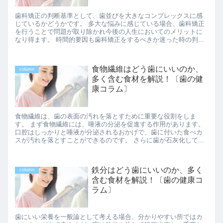
歯科矯正の判断基準として、歯並びを大きなコンプレックスに感
じているかどうかです。 多大な悩みに感じている場合、歯科矯正
を行うことで問題が取り除かれ今後の人生においてのメリットに
なり得ます。 時間的要因も歯科矯正をするべきか迷った時の判...
食物繊維はどう歯にいいのか、
column
多く含む食材を解説！〔歯の健
康コラム〕
食物繊維は、歯の表面の汚れを落とすために重要な役割をしま
す。 まず食物繊維には、唾液の分泌を促進する作用があります。
口腔はしっかりと唾液が分泌されるおかげで、歯に付いた食べカ
スが汚れを落とすことができるのです。 さらに歯が石灰化して...
鉄分はどう歯にいいのか、多く
column
含む食材を解説！〔歯の健康コ
ラム〕
歯にいい栄養を一般論として考える場合、分かりやすい所ではカ