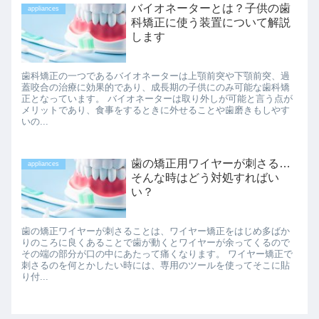
バイオネーターとは？子供の歯
appliances
科矯正に使う装置について解説
します
歯科矯正の一つであるバイオネーターは上顎前突や下顎前突、過
蓋咬合の治療に効果的であり、成長期の子供にのみ可能な歯科矯
正となっています。 バイオネーターは取り外しが可能と言う点が
メリットであり、食事をするときに外せることや歯磨きもしやす
いの...
歯の矯正用ワイヤーが刺さる…
appliances
そんな時はどう対処すればい
い？
歯の矯正ワイヤーが刺さることは、ワイヤー矯正をはじめ多ばか
りのころに良くあることで歯が動くとワイヤーが余ってくるので
その端の部分が口の中にあたって痛くなります。 ワイヤー矯正で
刺さるのを何とかしたい時には、専用のツールを使ってそこに貼
り付...