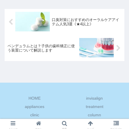
口臭対策におすすめのオーラルケアアイ
テム人気3選《★4以上》
ペンデュラムとは？子供の歯科矯正に使
う装置について解説します
HOME
invisalign
appliances
treatment
clinic
column
© 2022 デンタル←レスキュー.
メニュー
ホーム
検索
トップ
サイドバー