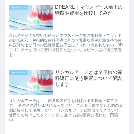
DPEARL｜マウスピース矯正の
appliances
特徴や費用を比較してみた
現代のデジタル技術を使ったマウスピース型の歯科矯正ブランド
のDPEARL、包括的な歯科医療に基づき豊富な症例経験を持つ歯
科医師および日本の熟練矯正技工士により作り出されたもの、3D
プリンターを用いて透明で目立たないマウスピース型の矯正装置
を...
リンガルアーチとは？子供の歯
appliances
科矯正に使う装置について解説
します
リンガルアーチは、舌側弧線装置とも呼ばれる歯科矯正装置で
す。 その名の通り弧状になっており、これを舌側すなわち歯の裏
側に装着して使用します。 リンガルアーチは針金でできていて、
使用する時はこれをアーチ状に曲げて歯の裏側に沿わせ、両端
の...