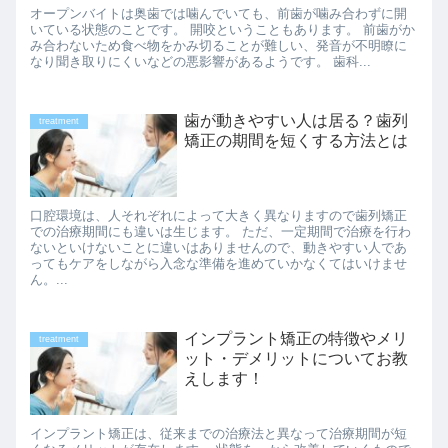
オープンバイトは奥歯では噛んでいても、前歯が噛み合わずに開
いている状態のことです。 開咬ということもあります。 前歯がか
み合わないため食べ物をかみ切ることが難しい、発音が不明瞭に
なり聞き取りにくいなどの悪影響があるようです。 歯科...
歯が動きやすい人は居る？歯列
treatment
矯正の期間を短くする方法とは
口腔環境は、人それぞれによって大きく異なりますので歯列矯正
での治療期間にも違いは生じます。 ただ、一定期間で治療を行わ
ないといけないことに違いはありませんので、動きやすい人であ
ってもケアをしながら入念な準備を進めていかなくてはいけませ
ん。...
インプラント矯正の特徴やメリ
treatment
ット・デメリットについてお教
えします！
インプラント矯正は、従来までの治療法と異なって治療期間が短