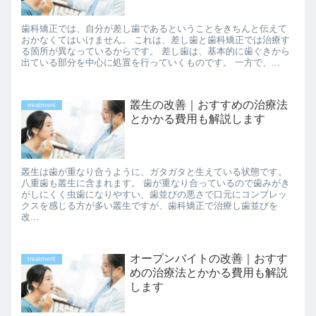
歯科矯正では、自分が差し歯であるということをきちんと伝えて
おかなくてはいけません。 これは、差し歯と歯科矯正では治療す
る箇所が異なっているからです。 差し歯は、基本的に歯ぐきから
出ている部分を中心に処置を行っていくものです。 一方で、...
叢生の改善｜おすすめの治療法
treatment
とかかる費用も解説します
叢生は歯が重なり合うように、ガタガタと生えている状態です。
八重歯も叢生に含まれます。 歯が重なり合っているので歯みがき
がしにくく虫歯になりやすい、歯並びの悪さで口元にコンプレッ
クスを感じる方が多い叢生ですが、歯科矯正で治療し歯並びを
改...
オープンバイトの改善｜おすす
treatment
めの治療法とかかる費用も解説
します