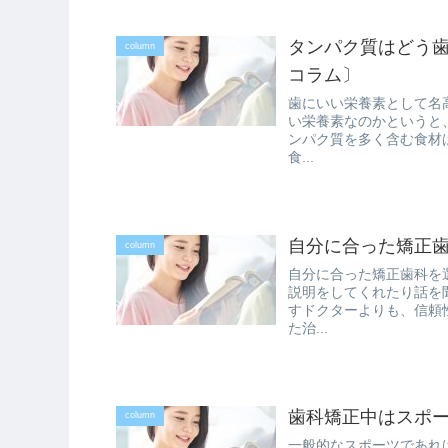
タンパク質はどう
column
コラム〕
歯にいい栄養素として名
い栄養素なのかというと
ンパク質を多く含む食材
食...
自分に合った矯正歯
column
自分に合った矯正歯科を
説明をしてくれたり話を
すドクターよりも、信頼
た治...
歯科矯正中はスポー
column
一般的なスポーツであれ