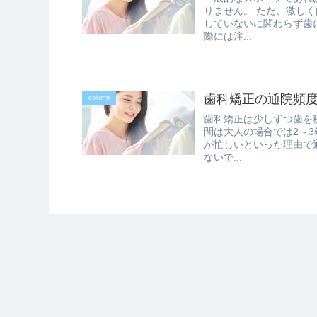
りません。 ただ、激し
していないに関わらず歯
際には注...
歯科矯正の通院頻
column
歯科矯正は少しずつ歯を
間は大人の場合では2～
が忙しいといった理由で
ないで...
インビザライン｜マウスピース