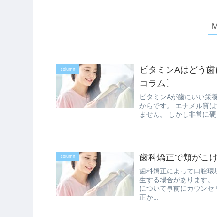
ビタミンAはどう歯
column
コラム〕
ビタミンAが歯にいい栄
からです。 エナメル質は
ません。 しかし非常に硬
歯科矯正で頬がこ
column
歯科矯正によって口腔環
生する場合があります。
について事前にカウンセ
正か...