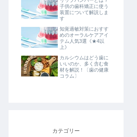
リップバンパーとは？
子供の歯科矯正に使う
装置について解説しま
す
知覚過敏対策におすす
めのオーラルケアアイ
テム人気3選《★4以
上》
カルシウムはどう歯に
いいのか、多く含む食
材を解説！〔歯の健康
コラム〕
カテゴリー