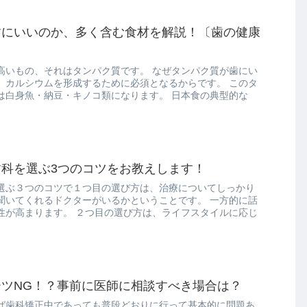
歯にいいのか、多く含む食材を解説！〔歯の健康
高いもの、それはタンパク質です。 なぜタンパク質が歯にい
、カルシウムを形成するために必須となるからです。 このタ
は白身魚・納豆・キノコ類になります。 日本食の典型的な
科を選ぶ3つのコツをお教えします！
選ぶ３つのコツで１つ目の選び方は、治療についてしっかり
聞いてくれるドクターがいるかということです。 一方的に話
性が高まります。 ２つ目の選び方は、ライフスタイルに応じ
ツNG！？事前に医師に相談すべき場合は？
ば歯科矯正中であっても普段どおりに行って基本的に問題あ