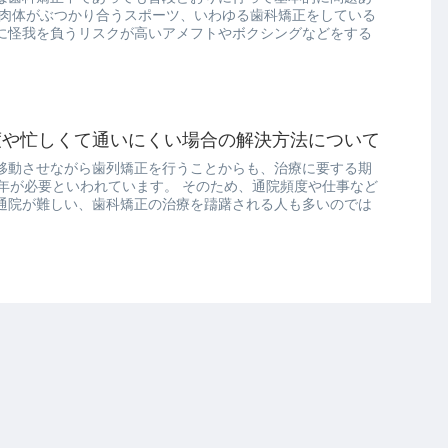
く肉体がぶつかり合うスポーツ、いわゆる歯科矯正をしている
に怪我を負うリスクが高いアメフトやボクシングなどをする
度や忙しくて通いにくい場合の解決方法について
移動させながら歯列矯正を行うことからも、治療に要する期
3年が必要といわれています。 そのため、通院頻度や仕事など
通院が難しい、歯科矯正の治療を躊躇される人も多いのでは
矯正の特徴や費用を比較してみた