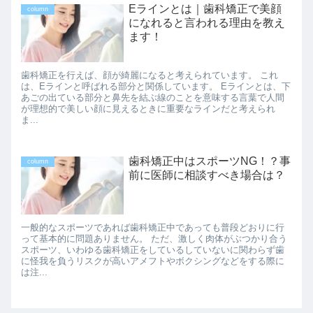
Eラインとは｜歯科矯正で美顔
column
になれると言われる理由を教え
ます！
歯科矯正を行えば、顔が綺麗になると考えられています。 これ
は、Eラインと呼ばれる部分と関係しています。 Eラインとは、下
あごの出ている部分と鼻先を結ぶ線のことを意味する言葉で人間
が理想的で美しい顔に見えるときに重要なラインだと考えられ
ま...
歯科矯正中はスポーツNG！？事
column
前に医師に相談すべき場合は？
一般的なスポーツであれば歯科矯正中であっても普段どおりに行
って基本的に問題ありません。 ただ、激しく肉体がぶつかり合う
スポーツ、いわゆる歯科矯正をしているしていないに関わらず歯
に怪我を負うリスクが高いアメフトやボクシングなどをする際に
は注...