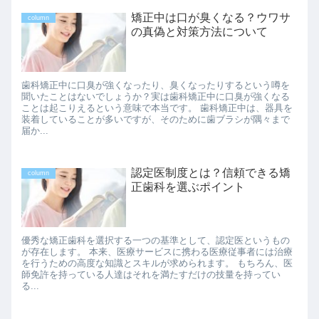
矯正中は口が臭くなる？ウワサ
column
の真偽と対策方法について
歯科矯正中に口臭が強くなったり、臭くなったりするという噂を
聞いたことはないでしょうか？実は歯科矯正中に口臭が強くなる
ことは起こりえるという意味で本当です。 歯科矯正中は、器具を
装着していることが多いですが、そのために歯ブラシが隅々まで
届か...
認定医制度とは？信頼できる矯
column
正歯科を選ぶポイント
優秀な矯正歯科を選択する一つの基準として、認定医というもの
が存在します。 本来、医療サービスに携わる医療従事者には治療
を行うための高度な知識とスキルが求められます。 もちろん、医
師免許を持っている人達はそれを満たすだけの技量を持ってい
る...